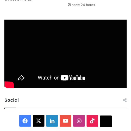
hace 24 horas
Social
Facebook
X
LinkedIn
YouTube
Instagram
TikTok
Thread