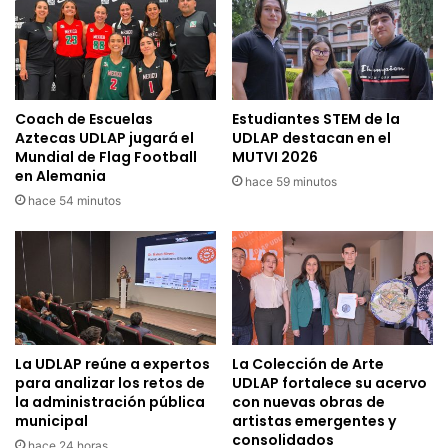
Coach de Escuelas
Estudiantes STEM de la
Aztecas UDLAP jugará el
UDLAP destacan en el
Mundial de Flag Football
MUTVI 2026
en Alemania
hace 59 minutos
hace 54 minutos
La UDLAP reúne a expertos
La Colección de Arte
para analizar los retos de
UDLAP fortalece su acervo
la administración pública
con nuevas obras de
municipal
artistas emergentes y
consolidados
hace 24 horas