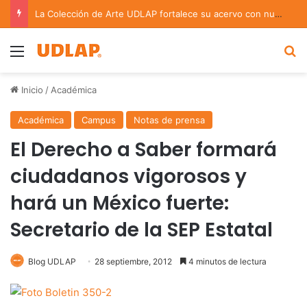
La Colección de Arte UDLAP fortalece su acervo con nuevas obras de artistas emergentes y consolidados
Menu
B
Inicio
/
Académica
Académica
Campus
Notas de prensa
El Derecho a Saber formará
ciudadanos vigorosos y
hará un México fuerte:
Secretario de la SEP Estatal
Blog UDLAP
28 septiembre, 2012
4 minutos de lectura