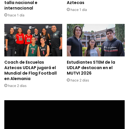
talla nacional e
Aztecas
internacional
hace 1 día
hace 1 día
Coach de Escuelas
Estudiantes STEM de la
Aztecas UDLAP jugará el
UDLAP destacan en el
Mundial de Flag Football
MUTVI 2026
en Alemania
hace 2 días
hace 2 días