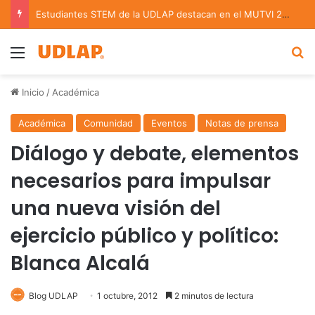
Estudiantes STEM de la UDLAP destacan en el MUTVI 2026
Menu
B
Inicio
/
Académica
Académica
Comunidad
Eventos
Notas de prensa
Diálogo y debate, elementos
necesarios para impulsar
una nueva visión del
ejercicio público y político:
Blanca Alcalá
Blog UDLAP
1 octubre, 2012
2 minutos de lectura