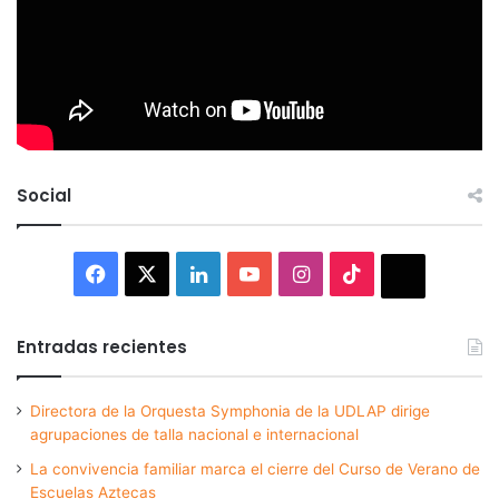
Social
Facebook
X
LinkedIn
YouTube
Instagram
TikTok
Thread
Entradas recientes
Directora de la Orquesta Symphonia de la UDLAP dirige
agrupaciones de talla nacional e internacional
La convivencia familiar marca el cierre del Curso de Verano de
Escuelas Aztecas