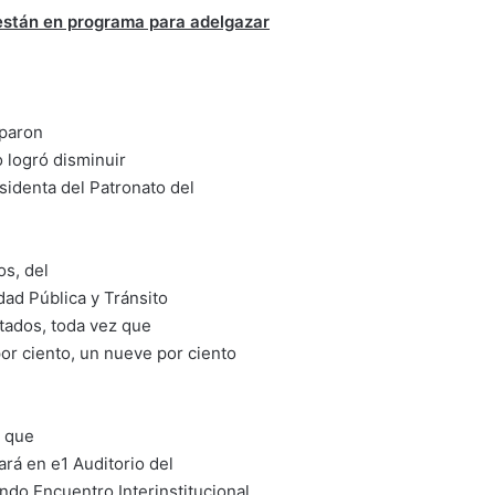
stán en programa para adelgazar
iparon
o logró disminuir
sidenta del Patronato del
os, del
dad Pública y Tránsito
tados, toda vez que
or ciento, un nueve por ciento
a que
ará en e1 Auditorio del
do Encuentro Interinstitucional