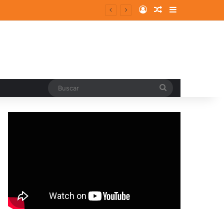
Log In
Random Article
Sidebar
Buscar