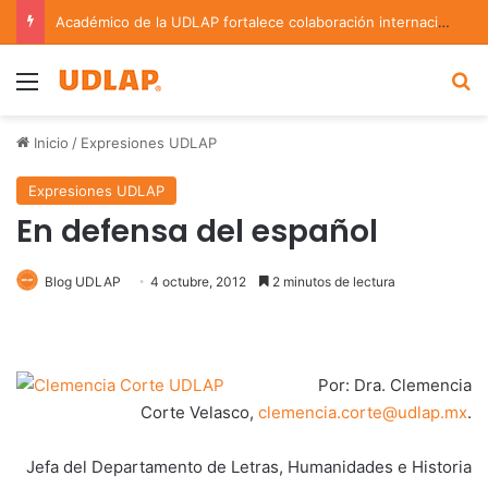
Académico de la UDLAP fortalece colaboración internacional con estancia de investigación en Argentina
Menu
B
Inicio
/
Expresiones UDLAP
Expresiones UDLAP
En defensa del español
Blog UDLAP
4 octubre, 2012
2 minutos de lectura
Por: Dra. Clemencia
Corte Velasco,
clemencia.corte@udlap.mx
.
Jefa del Departamento de Letras, Humanidades e Historia