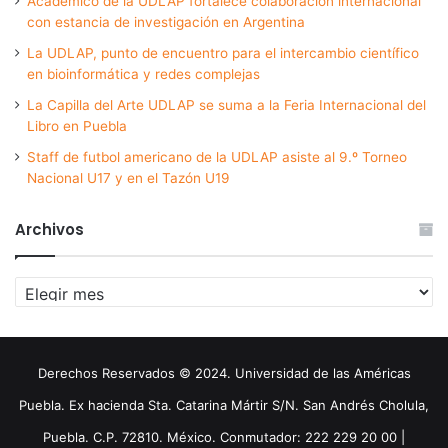
Académico de la UDLAP fortalece colaboración internacional
con estancia de investigación en Argentina
La UDLAP, punto de encuentro para el intercambio científico
en bioinformática y redes complejas
La Capilla del Arte UDLAP se suma a la Feria Internacional del
Libro en Puebla
Staff de futbol americano de la UDLAP asiste al 9.º Torneo
Nacional U17 y en el Tazón U19
Archivos
Archivos
Derechos Reservados © 2024. Universidad de las Américas
Puebla. Ex hacienda Sta. Catarina Mártir S/N. San Andrés Cholula,
Puebla. C.P. 72810. México. Conmutador: 222 229 20 00 |