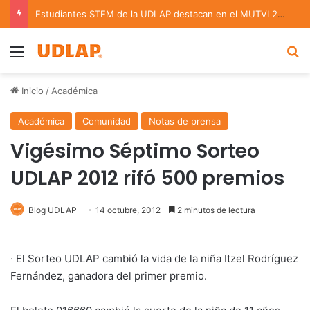
Estudiantes STEM de la UDLAP destacan en el MUTVI 2026
Menu
B
Inicio
/
Académica
Académica
Comunidad
Notas de prensa
Vigésimo Séptimo Sorteo
UDLAP 2012 rifó 500 premios
Blog UDLAP
14 octubre, 2012
2 minutos de lectura
· El Sorteo UDLAP cambió la vida de la niña Itzel Rodríguez
Fernández, ganadora del primer premio.