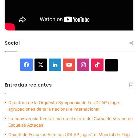
Social
Facebook
X
LinkedIn
YouTube
Instagram
TikTok
Thread
Entradas recientes
Directora de la Orquesta Symphonia de la UDLAP dirige
agrupaciones de talla nacional e internacional
La convivencia familiar marca el cierre del Curso de Verano de
Escuelas Aztecas
Coach de Escuelas Aztecas UDLAP jugará el Mundial de Flag