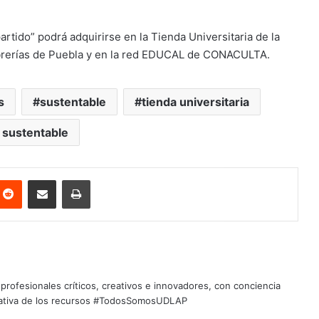
rtido” podrá adquirirse en la Tienda Universitaria de la
librerías de Puebla y en la red EDUCAL de CONACULTA.
s
sustentable
tienda universitaria
 sustentable
nterest
Reddit
Share via Email
Print
profesionales críticos, creativos e innovadores, con conciencia
quitativa de los recursos #TodosSomosUDLAP