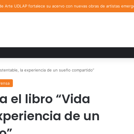
de Arte UDLAP fortalece su acervo con nuevas obras de artistas emerg
ustentable, la experiencia de un sueño compartido”
rensa
 el libro “Vida
xperiencia de un
o”