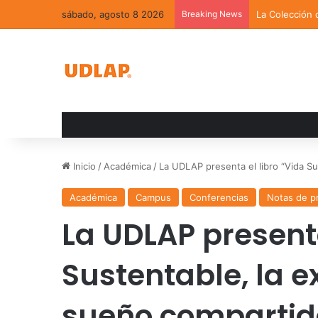
sábado, agosto 8 2026
Breaking News
La Colección 
Inicio
/
Académica
/
La UDLAP presenta el libro “Vida S
Académica
Campus
Conferencias
Notas de p
La UDLAP presenta
Sustentable, la e
sueño compartid