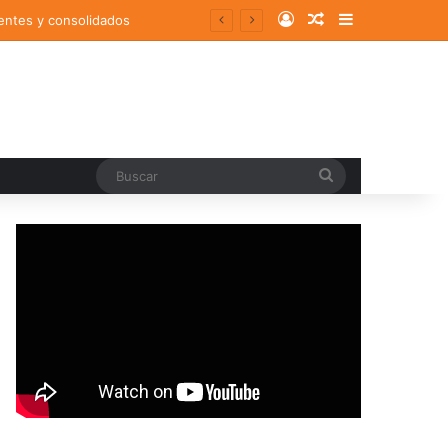
Log In
Random Article
Sidebar
entes y consolidados
Buscar