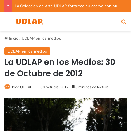
La Colección de Arte UDLAP fortalece su acervo con nuevas obras de artistas emergentes y consolidados
Menu
B
Inicio
/
UDLAP en los medios
UDLAP en los medios
La UDLAP en los Medios: 30
de Octubre de 2012
Blog UDLAP
30 octubre, 2012
6 minutos de lectura