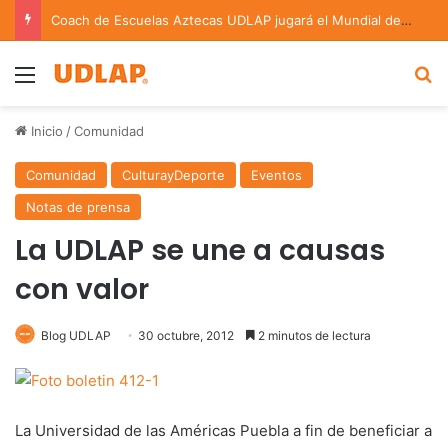
Coach de Escuelas Aztecas UDLAP jugará el Mundial de Flag Football en Alemania
Menu
B
Inicio
/
Comunidad
Comunidad
CulturayDeporte
Eventos
Notas de prensa
La UDLAP se une a causas
con valor
Blog UDLAP
30 octubre, 2012
2 minutos de lectura
La Universidad de las Américas Puebla a fin de beneficiar a