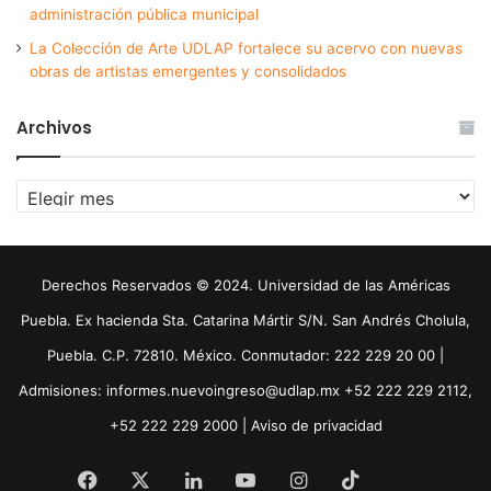
administración pública municipal
La Colección de Arte UDLAP fortalece su acervo con nuevas
obras de artistas emergentes y consolidados
Archivos
Archivos
Derechos Reservados © 2024. Universidad de las Américas
Puebla. Ex hacienda Sta. Catarina Mártir S/N. San Andrés Cholula,
Puebla. C.P. 72810. México. Conmutador: 222 229 20 00 |
Admisiones: informes.nuevoingreso@udlap.mx +52 222 229 2112,
+52 222 229 2000 |
Aviso de privacidad
Facebook
X
LinkedIn
YouTube
Instagram
TikTok
Threa