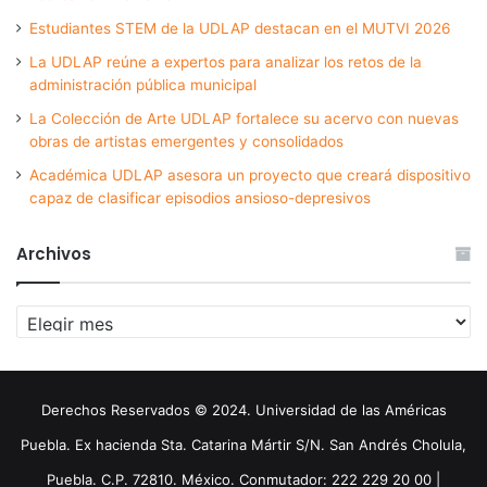
Estudiantes STEM de la UDLAP destacan en el MUTVI 2026
La UDLAP reúne a expertos para analizar los retos de la
administración pública municipal
La Colección de Arte UDLAP fortalece su acervo con nuevas
obras de artistas emergentes y consolidados
Académica UDLAP asesora un proyecto que creará dispositivo
capaz de clasificar episodios ansioso-depresivos
Archivos
Archivos
Derechos Reservados © 2024. Universidad de las Américas
Puebla. Ex hacienda Sta. Catarina Mártir S/N. San Andrés Cholula,
Puebla. C.P. 72810. México. Conmutador: 222 229 20 00 |