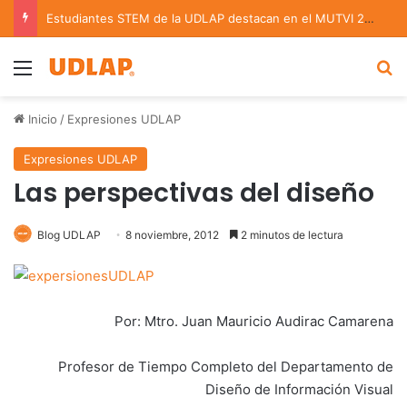
Estudiantes STEM de la UDLAP destacan en el MUTVI 2026
Menu
B
Inicio
/
Expresiones UDLAP
Expresiones UDLAP
Las perspectivas del diseño
Blog UDLAP
8 noviembre, 2012
2 minutos de lectura
Por: Mtro. Juan Mauricio Audirac Camarena
Profesor de Tiempo Completo del Departamento de
Diseño de Información Visual