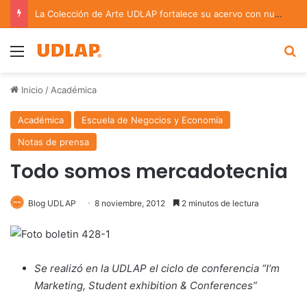
La Colección de Arte UDLAP fortalece su acervo con nuevas obras de artistas emergentes y consolidados
Menu
B
Inicio
/
Académica
Académica
Escuela de Negocios y Economía
Notas de prensa
Todo somos mercadotecnia
Blog UDLAP
8 noviembre, 2012
2 minutos de lectura
Se realizó en la UDLAP el ciclo de conferencia “I’m
Marketing, Student exhibition & Conferences”