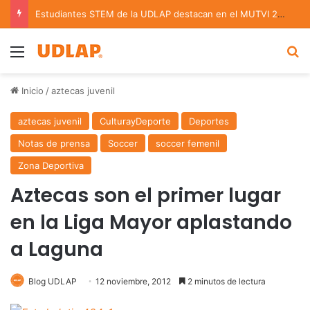
Estudiantes STEM de la UDLAP destacan en el MUTVI 2026
Menu
B
Inicio
/
aztecas juvenil
aztecas juvenil
CulturayDeporte
Deportes
Notas de prensa
Soccer
soccer femenil
Zona Deportiva
Aztecas son el primer lugar
en la Liga Mayor aplastando
a Laguna
Blog UDLAP
12 noviembre, 2012
2 minutos de lectura