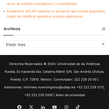
obras de artistas emergentes y consolidados
Académica UDLAP asesora un proyecto que creará dispositivo
capaz de clasificar episodios ansioso-depresivos
Archivos
Archivos
Derechos Reservados © 2024. Universidad de las Américas
Puebla. Ex hacienda Sta. Catarina Mártir S/N. San Andrés Cholula,
Puebla. C.P. 72810. México. Conmutador: 222 229 20 00 |
Admisiones: informes.nuevoingreso@udlap.mx +52 222 229 2112,
+52 222 229 2000 |
Aviso de privacidad
Facebook
X
LinkedIn
YouTube
Instagram
TikTok
Threa