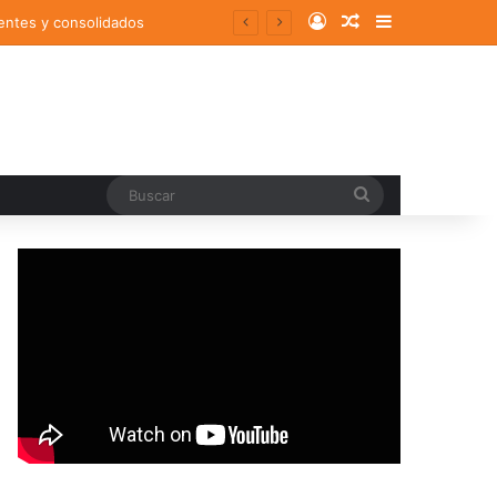
Log In
Random Article
Sidebar
entes y consolidados
Buscar