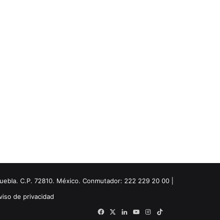
Puebla. C.P. 72810. México. Conmutador: 222 229 20 00 |
viso de privacidad
Facebook
X
LinkedIn
YouTube
Instagram
TikTok
Threads