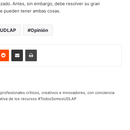
izado. Antes, sin embargo, debe resolver su gran
 se pueden tener ambas cosas.
 UDLAP
Opinión
nterest
Reddit
Share via Email
Print
profesionales críticos, creativos e innovadores, con conciencia
quitativa de los recursos #TodosSomosUDLAP