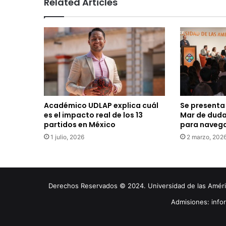
Related Articles
Académico UDLAP explica cuál
Se presenta 
es el impacto real de los 13
Mar de duda
partidos en México
para navega
1 julio, 2026
2 marzo, 202
Derechos Reservados © 2024. Universidad de las América
Admisiones: inf