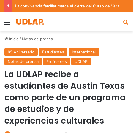
La convivencia familiar marca el cierre del Curso de Verano de Escuelas Aztecas
Menu
B
Inicio
/
Notas de prensa
85 Aniversario
Estudiantes
Internacional
Notas de prensa
Profesores
UDLAP
La UDLAP recibe a
estudiantes de Austin Texas
como parte de un programa
de estudios y de
experiencias culturales