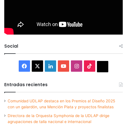
Social
Facebook
X
LinkedIn
YouTube
Instagram
TikTok
Thread
Entradas recientes
Comunidad UDLAP destaca en los Premios a! Diseño 2025
con un galardón, una Mención Plata y proyectos finalistas
Directora de la Orquesta Symphonia de la UDLAP dirige
agrupaciones de talla nacional e internacional