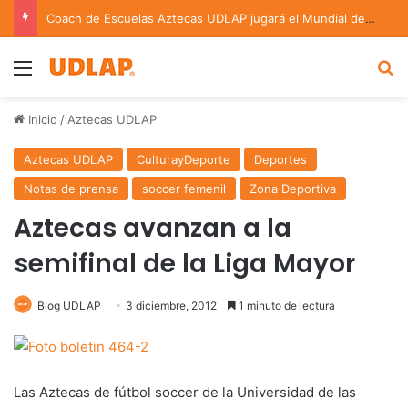
Coach de Escuelas Aztecas UDLAP jugará el Mundial de Flag Football en Alemania
Menu
B
Inicio
/
Aztecas UDLAP
Aztecas UDLAP
CulturayDeporte
Deportes
Notas de prensa
soccer femenil
Zona Deportiva
Aztecas avanzan a la
semifinal de la Liga Mayor
Blog UDLAP
3 diciembre, 2012
1 minuto de lectura
Las Aztecas de fútbol soccer de la Universidad de las