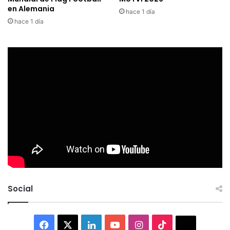
en Alemania
hace 1 día
hace 1 día
Social
Facebook
X
LinkedIn
YouTube
Instagram
TikTok
Thread