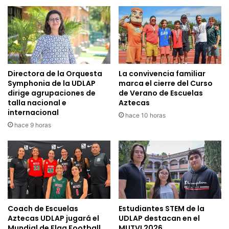
Directora de la Orquesta
La convivencia familiar
Symphonia de la UDLAP
marca el cierre del Curso
dirige agrupaciones de
de Verano de Escuelas
talla nacional e
Aztecas
internacional
hace 10 horas
hace 9 horas
Coach de Escuelas
Estudiantes STEM de la
Aztecas UDLAP jugará el
UDLAP destacan en el
Mundial de Flag Football
MUTVI 2026