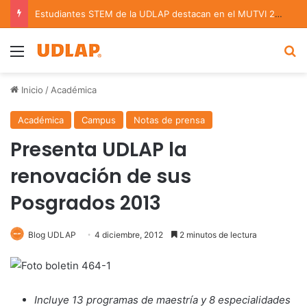
Estudiantes STEM de la UDLAP destacan en el MUTVI 2026
Menu
B
Inicio
/
Académica
Académica
Campus
Notas de prensa
Presenta UDLAP la
renovación de sus
Posgrados 2013
Blog UDLAP
4 diciembre, 2012
2 minutos de lectura
Incluye 13 programas de maestría y 8 especialidades