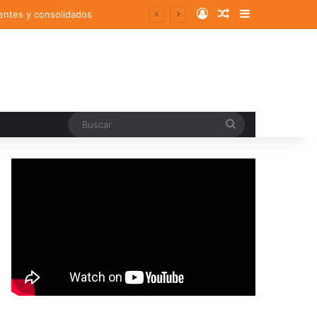
Log In
Random Article
Sidebar
entes y consolidados
Buscar