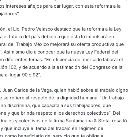
los intereses añejos para dar lugar, con esta reforma a la
ajadores”.
ión, el Lic. Pedro Velasco destacó que la reforma a la Ley
 el futuro del país debido a que ésta lo impulsará en
eral del Trabajo México mejorará su oferta productiva que
e”. Asimismo dio a conocer que la nueva Ley Federal del
n diferentes temas. “En eficiencia del mercado laboral el
ión 102, y de acuerdo a la estimación del Congreso de la
e al lugar 90 o 92”.
. Juan Carlos de la Vega, quien habló sobre el trabajo digno
e se refiere al respeto de la dignidad humana. “Un trabajo
no discrimina, que capacita a sus trabajadores, que
ne y que brinda respeto a los derechos colectivos”. Del
duales y colectivos de la firma Santamarina & Steta, resaltó
Ley que incluye el tema del trabajo en régimen de
s como beneficiario del servicio que te obliga a