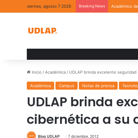
viernes, agosto 7 2026
Breaking News
Académico de 
Inicio
/
Académica
/
UDLAP brinda excelente seguridad 
Académica
Campus
Notas de prensa
Tecnolo
UDLAP brinda exc
cibernética a s
Blog UDLAP
7 diciembre, 2012