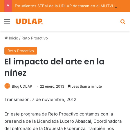
Estudiantes STEM de la UDLAP destacan en el MUTVI 2026
Menu
B
Inicio
/
Reto Proactivo
Reto Proactivo
El impacto del arte en la
niñez
Blog UDLAP
22 enero, 2013
Less than a minute
Transmisión: 7 de noviembre, 2012
En este programa de Reto Proactivo contamos con la
presencia de la Licenciada Lucero Abascal, Coordinadora
del patronato de la Orquesta Esperanza. También nos