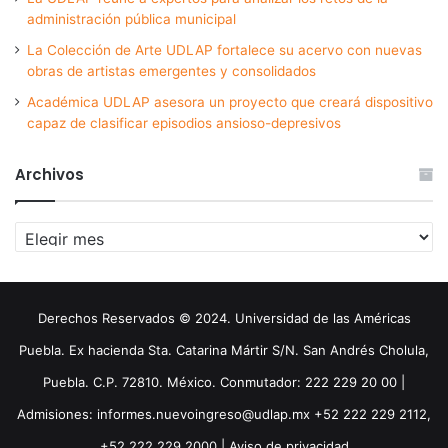
administración pública municipal
La Colección de Arte UDLAP fortalece su acervo con nuevas
obras de artistas emergentes y consolidados
Académica UDLAP asesora un proyecto que creará dispositivo
capaz de clasificar episodios ansioso-depresivos
Archivos
Archivos
Derechos Reservados © 2024. Universidad de las Américas
Puebla. Ex hacienda Sta. Catarina Mártir S/N. San Andrés Cholula,
Puebla. C.P. 72810. México. Conmutador: 222 229 20 00 |
Admisiones: informes.nuevoingreso@udlap.mx +52 222 229 2112,
+52 222 229 2000 |
Aviso de privacidad