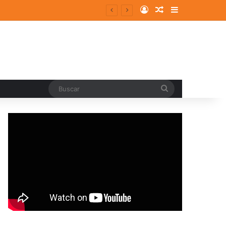
Log In
Random Article
Sidebar
Buscar