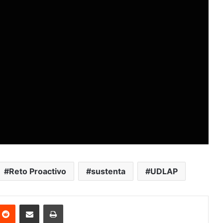
Reto Proactivo
sustenta
UDLAP
nterest
Reddit
Share via Email
Print