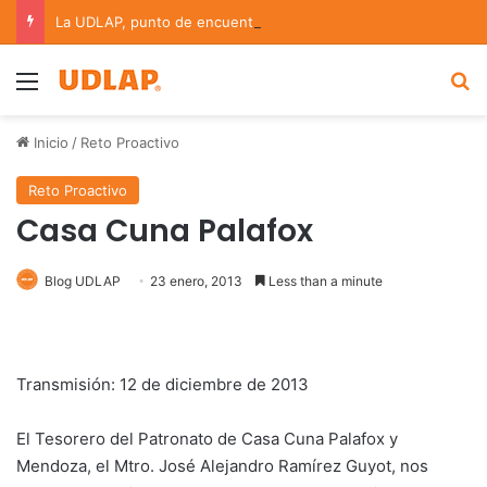
La UDLAP, punto de encuentro para el intercambio científico en bioinformática y redes complejas
Menu
B
Inicio
/
Reto Proactivo
Reto Proactivo
Casa Cuna Palafox
Blog UDLAP
23 enero, 2013
Less than a minute
Transmisión: 12 de diciembre de 2013
El Tesorero del Patronato de Casa Cuna Palafox y
Mendoza, el Mtro. José Alejandro Ramírez Guyot, nos