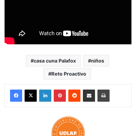
casa cuna Palafox
niños
Reto Proactivo
LinkedIn
Pinterest
Reddit
Share via Email
Print