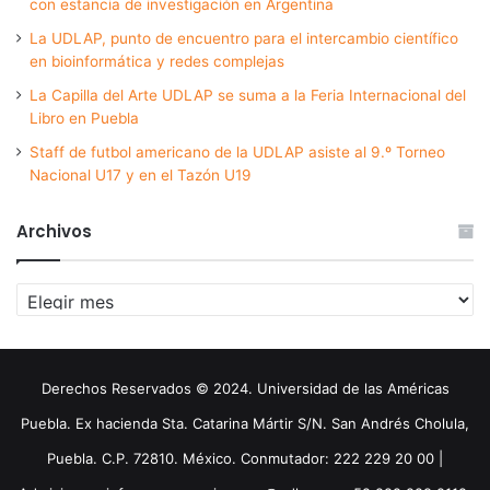
con estancia de investigación en Argentina
La UDLAP, punto de encuentro para el intercambio científico
en bioinformática y redes complejas
La Capilla del Arte UDLAP se suma a la Feria Internacional del
Libro en Puebla
Staff de futbol americano de la UDLAP asiste al 9.º Torneo
Nacional U17 y en el Tazón U19
Archivos
Archivos
Derechos Reservados © 2024. Universidad de las Américas
Puebla. Ex hacienda Sta. Catarina Mártir S/N. San Andrés Cholula,
Puebla. C.P. 72810. México. Conmutador: 222 229 20 00 |