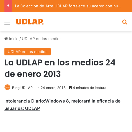
La Colección de Arte UDLAP fortalece su acervo con nuevas obras de artistas emergentes y consolidados
Menu
B
Inicio
/
UDLAP en los medios
UDLAP en los medios
La UDLAP en los medios 24
de enero 2013
Blog UDLAP
24 enero, 2013
4 minutos de lectura
Intolerancia Diario:
Windows 8, mejorará la eficacia de
usuarios: UDLAP