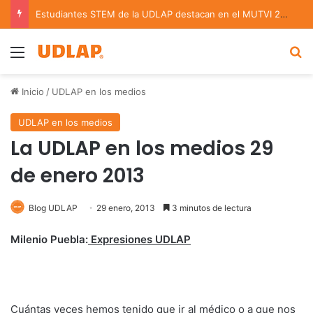
Estudiantes STEM de la UDLAP destacan en el MUTVI 2026
Menu
B
Inicio
/
UDLAP en los medios
UDLAP en los medios
La UDLAP en los medios 29
de enero 2013
Blog UDLAP
29 enero, 2013
3 minutos de lectura
Milenio Puebla:
Expresiones UDLAP
Cuántas veces hemos tenido que ir al médico o a que nos