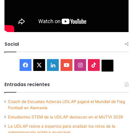
Social
Facebook
X
LinkedIn
YouTube
Instagram
TikTok
Thread
Entradas recientes
Coach de Escuelas Aztecas UDLAP jugará el Mundial de Flag
Football en Alemania
Estudiantes STEM de la UDLAP destacan en el MUTVI 2026
La UDLAP reúne a expertos para analizar los retos de la
administración pública municipal