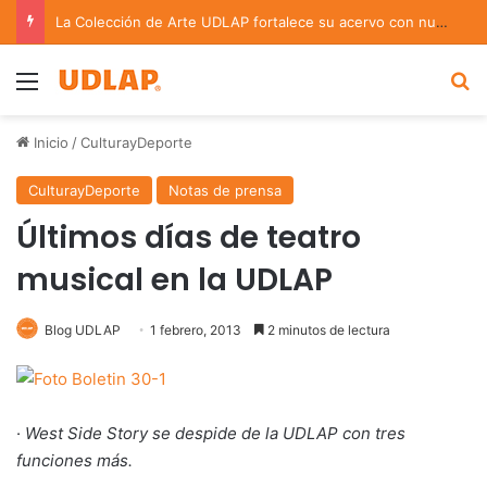
La Colección de Arte UDLAP fortalece su acervo con nuevas obras de artistas emergentes y consolidados
Menu
B
Inicio
/
CulturayDeporte
CulturayDeporte
Notas de prensa
Últimos días de teatro
musical en la UDLAP
Blog UDLAP
1 febrero, 2013
2 minutos de lectura
·
West Side Story se despide de la UDLAP con tres
funciones más.