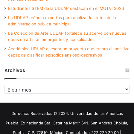
Estudiantes STEM de la UDLAP destacan en el MUTVI 2026
La UDLAP reúne a expertos para analizar los retos de la
administración pública municipal
La Colección de Arte UDLAP fortalece su acervo con nuevas
obras de artistas emergentes y consolidados
Académica UDLAP asesora un proyecto que creará dispositivo
capaz de clasificar episodios ansioso-depresivos
Archivos
Archivos
Derechos Reservados © 2024. Universidad de las Américas
Puebla. Ex hacienda Sta. Catarina Mártir S/N. San Andrés Cholula,
Puebla. C.P. 72810. México. Conmutador: 222 229 20 00 |