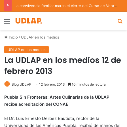
La convivencia familiar marca el cierre del Curso de Verano de Escuelas Aztecas
Menu
B
Inicio
/
UDLAP en los medios
UDLAP en los medios
La UDLAP en los medios 12 de
febrero 2013
Blog UDLAP
12 febrero, 2013
10 minutos de lectura
Puebla Sin Fronteras:
Artes Culinarias de la UDLAP
recibe acreditación del CONAE
El Dr. Luis Ernesto Derbez Bautista, rector de la
Universidad de las Américas Puebla, recibió de manos del