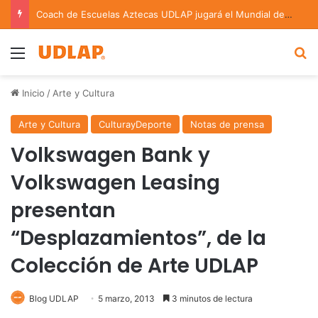
Coach de Escuelas Aztecas UDLAP jugará el Mundial de Flag Football en Alemania
Menu
B
Inicio
/
Arte y Cultura
Arte y Cultura
CulturayDeporte
Notas de prensa
Volkswagen Bank y
Volkswagen Leasing
presentan
“Desplazamientos”, de la
Colección de Arte UDLAP
Blog UDLAP
5 marzo, 2013
3 minutos de lectura