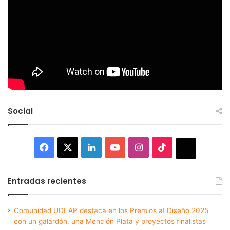
Social
Facebook
X
LinkedIn
YouTube
Instagram
TikTok
Thread
Entradas recientes
Comunidad UDLAP destaca en los Premios a! Diseño 2025
con un galardón, una Mención Plata y proyectos finalistas