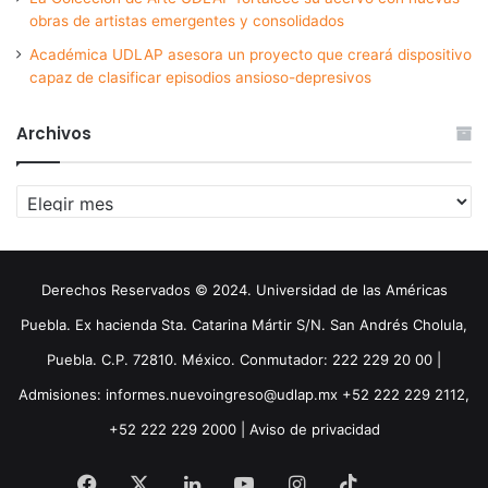
obras de artistas emergentes y consolidados
Académica UDLAP asesora un proyecto que creará dispositivo
capaz de clasificar episodios ansioso-depresivos
Archivos
Archivos
Derechos Reservados © 2024. Universidad de las Américas
Puebla. Ex hacienda Sta. Catarina Mártir S/N. San Andrés Cholula,
Puebla. C.P. 72810. México. Conmutador: 222 229 20 00 |
Admisiones: informes.nuevoingreso@udlap.mx +52 222 229 2112,
+52 222 229 2000 |
Aviso de privacidad
Facebook
X
LinkedIn
YouTube
Instagram
TikTok
Threa