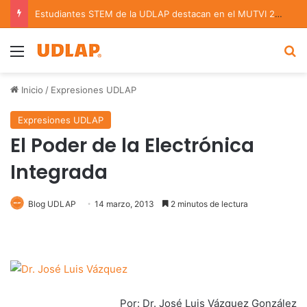
La UDLAP reúne a expertos para analizar los retos de la administración pública municipal
Menu
B
Inicio
/
Expresiones UDLAP
Expresiones UDLAP
El Poder de la Electrónica
Integrada
Blog UDLAP
14 marzo, 2013
2 minutos de lectura
Por: Dr. José Luis Vázquez González