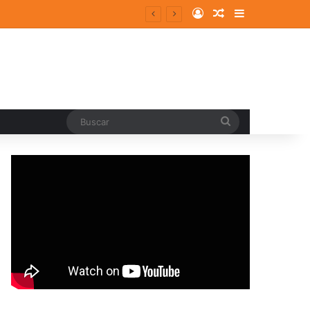
Log In
Random Article
Sidebar
Buscar