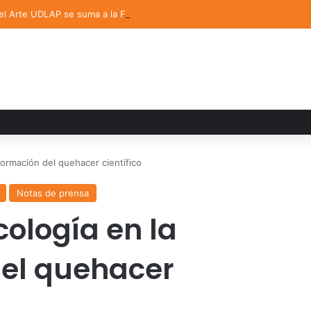
del Arte UDLAP se suma a la Feria Internacional del Libro en Puebla
sformación del quehacer científico
Notas de prensa
cología en la
del quehacer