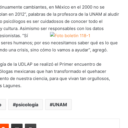
inuamente cambiantes, en México en el 2000 no se
lan en 2012”, palabras de la profesora de la UNAM al aludir
mo psicólogos es ser cuidadosos de conocer todo el
d y cultura. Asimismo ser responsables con
los datos
sionistas. “Sí
s seres humanos; por eso necesitamos saber qué es lo que
ndo una crisis, sino cómo lo vamos a ayudar”, agregó.
gía de la UDLAP se realizó el Primer encuentro de
cólogas mexicanas que han transformado el quehacer
iento de nuestra ciencia, para que vivan tan orgullosos,
s Lagunes.
o
psicología
UNAM
nterest
Reddit
Share via Email
Print