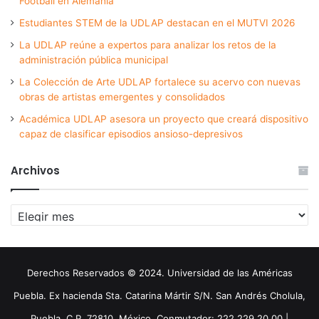
Football en Alemania
Estudiantes STEM de la UDLAP destacan en el MUTVI 2026
La UDLAP reúne a expertos para analizar los retos de la
administración pública municipal
La Colección de Arte UDLAP fortalece su acervo con nuevas
obras de artistas emergentes y consolidados
Académica UDLAP asesora un proyecto que creará dispositivo
capaz de clasificar episodios ansioso-depresivos
Archivos
Archivos
Derechos Reservados © 2024. Universidad de las Américas
Puebla. Ex hacienda Sta. Catarina Mártir S/N. San Andrés Cholula,
Puebla. C.P. 72810. México. Conmutador: 222 229 20 00 |