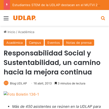
Estudiantes STEM de la UDLAP destacan en el MUTVI 2026
Menu
B
Inicio
/
Académica
Académica
Campus
Eventos
Notas de prensa
Responsabilidad Social y
Sustentabilidad, un camino
hacia la mejora continua
Blog UDLAP
16 abril, 2013
3 minutos de lectura
Más de 450 asistentes se reúnen en la UDLAP para