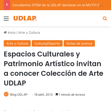
Estudiantes STEM de la UDLAP destacan en el MUTVI 2026
Menu
B
Inicio
/
Arte y Cultura
Arte y Cultura
CulturayDeporte
Notas de prensa
Espacios Culturales y
Patrimonio Artístico invitan
a conocer Colección de Arte
UDLAP
Blog UDLAP
18 abril, 2013
1 minuto de lectura