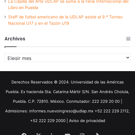
La Capilla del Arte UDLAP se suma a la Feria Internacional del
Libro en Puebla
Staff de futbol americano de la UDLAP asiste al 9.º Torneo
Nacional U17 y en el Tazón U19
Archivos
Archivos
Derechos Reservados © 2024. Universidad de las Américas
Puebla. Ex hacienda Sta. Catarina Mártir S/N. San Andrés Cholula,
Puebla. C.P. 72810. México. Conmutador: 222 229 20 00 |
Admisiones: informes.nuevoingreso@udlap.mx +52 222 229 2112,
+52 222 229 2000 |
Aviso de privacidad