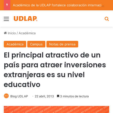
Académico de la UDLAP fortalece colaboración internacional con estancia de investigación en Argentina
Menu
B
Inicio
/
Académica
Académica
Campus
Notas de prensa
El principal atractivo de un
país para atraer inversiones
extranjeras es su nivel
educativo
Blog UDLAP
22 abril, 2013
3 minutos de lectura