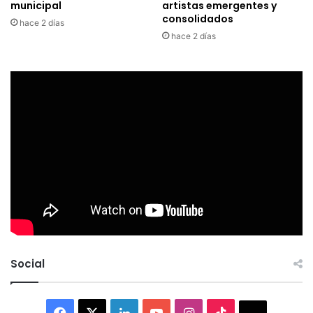
municipal
artistas emergentes y
consolidados
hace 2 días
hace 2 días
Social
Facebook
X
LinkedIn
YouTube
Instagram
TikTok