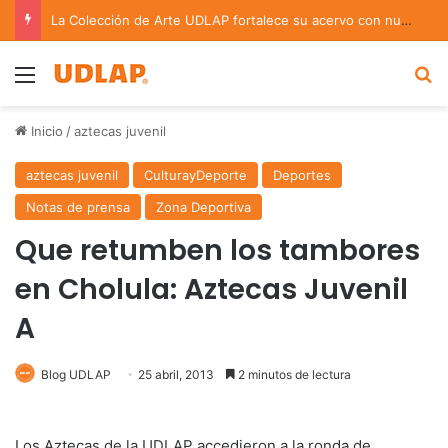
La Colección de Arte UDLAP fortalece su acervo con nuevas obras de artistas emergentes y consolidados
Menu
B
Inicio
/
aztecas juvenil
aztecas juvenil
CulturayDeporte
Deportes
Notas de prensa
Zona Deportiva
Que retumben los tambores
en Cholula: Aztecas Juvenil
A
Blog UDLAP
25 abril, 2013
2 minutos de lectura
Los Aztecas de la UDLAP accedieron a la ronda de