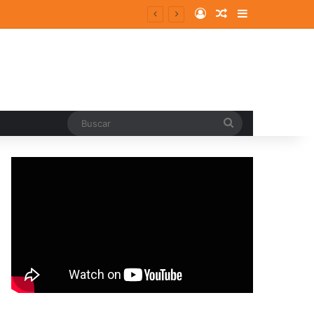
Log In
Random Article
Sidebar
Buscar