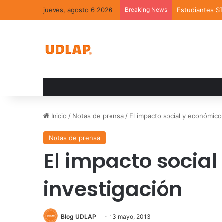
jueves, agosto 6 2026
Breaking News
Estudiantes S
Inicio
/
Notas de prensa
/
El impacto social y económico
Notas de prensa
El impacto social
investigación
Blog UDLAP
13 mayo, 2013