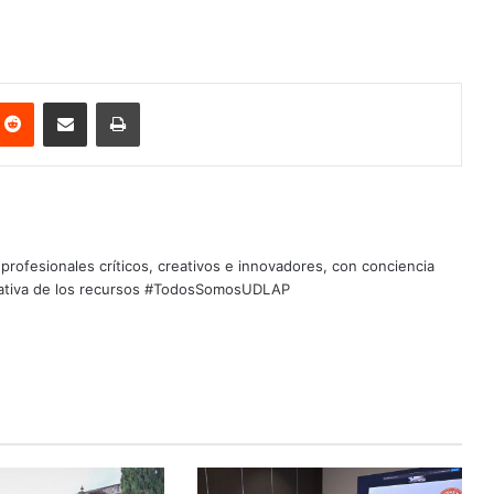
nterest
Reddit
Share via Email
Print
profesionales críticos, creativos e innovadores, con conciencia
quitativa de los recursos #TodosSomosUDLAP