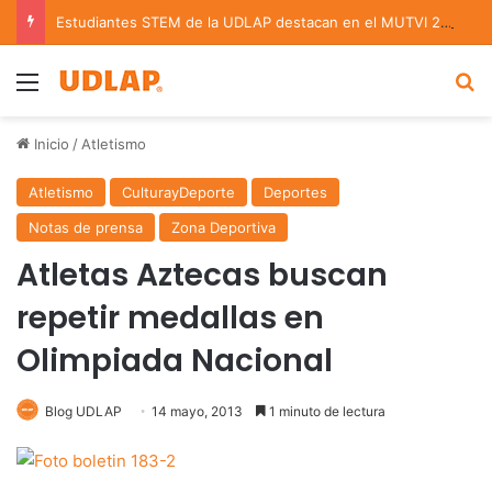
Estudiantes STEM de la UDLAP destacan en el MUTVI 2026
Menu
B
Inicio
/
Atletismo
Atletismo
CulturayDeporte
Deportes
Notas de prensa
Zona Deportiva
Atletas Aztecas buscan
repetir medallas en
Olimpiada Nacional
Blog UDLAP
14 mayo, 2013
1 minuto de lectura