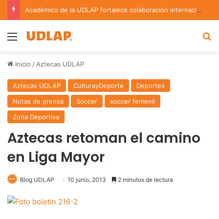
Académico de la UDLAP fortalece colaboración internacional con estancia de investigación en Argentina
Menu
B
Inicio
/
Aztecas UDLAP
Aztecas UDLAP
CulturayDeporte
Deportes
Notas de prensa
Soccer
soccer femenil
Zona Deportiva
Aztecas retoman el camino
en Liga Mayor
Blog UDLAP
10 junio, 2013
2 minutos de lectura