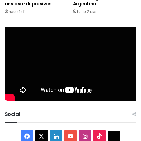
ansioso-depresivos
Argentina
hace 1 día
hace 2 días
Social
Facebook
X
LinkedIn
YouTube
Instagram
TikTok
Thread