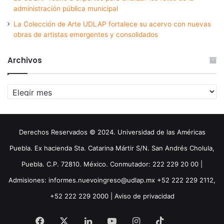
administración pública municipal
La Colección de Arte UDLAP fortalece su acervo con nuevas
obras de artistas emergentes y consolidados
Archivos
Archivos
Derechos Reservados © 2024. Universidad de las Américas
Puebla. Ex hacienda Sta. Catarina Mártir S/N. San Andrés Cholula,
Puebla. C.P. 72810. México. Conmutador: 222 229 20 00 |
Admisiones: informes.nuevoingreso@udlap.mx +52 222 229 2112,
+52 222 229 2000 |
Aviso de privacidad
Facebook
X
LinkedIn
YouTube
Instagram
TikTok
Threa