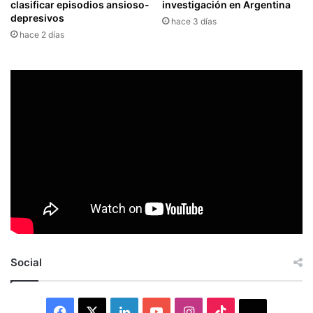
clasificar episodios ansioso-
investigación en Argentina
depresivos
hace 3 días
hace 2 días
Social
Facebook
X
LinkedIn
YouTube
Instagram
TikTok
Thread