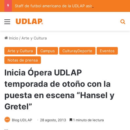
Staff de futbol americano de la UDLAP asiste al 9.º Torneo Nacional U17 y en el Tazón U19
Menu
B
Inicio
/
Arte y Cultura
Arte y Cultura
Campus
CulturayDeporte
Eventos
Notas de prensa
Inicia Ópera UDLAP
temporada de otoño con la
puesta en escena “Hansel y
Gretel”
Blog UDLAP
28 agosto, 2013
1 minuto de lectura