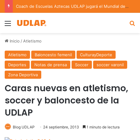
Coach de Escuelas Aztecas UDLAP jugará el Mundial de Flag Football en Alemania
Menu
B
Inicio
/
Atletismo
Atletismo
Baloncesto femenil
CulturayDeporte
Deportes
Notas de prensa
Soccer
soccer varonil
Zona Deportiva
Caras nuevas en atletismo,
soccer y baloncesto de la
UDLAP
Blog UDLAP
24 septiembre, 2013
1 minuto de lectura