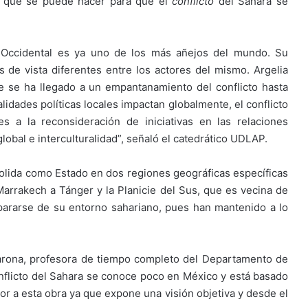
lo que se puede hacer para que el
conflicto
del Sahara se
a Occidental es ya uno de los más añejos del mundo. Su
 de vista diferentes entre los actores del mismo. Argelia
e se ha llegado a un empantanamiento del conflicto hasta
alidades políticas locales impactan globalmente, el conflicto
s a la reconsideración de iniciativas en las relaciones
 global e interculturalidad”, señaló el catedrático UDLAP.
olida como Estado en dos regiones geográficas específicas
 Marrakech a Tánger y la Planicie del Sus, que es vecina de
ararse de su entorno sahariano, pues han mantenido a lo
Barona, profesora de tiempo completo del Departamento de
nflicto del Sahara se conoce poco en México y está basado
or a esta obra ya que expone una visión objetiva y desde el