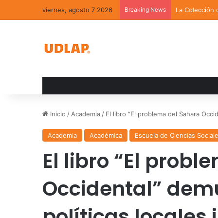
viernes, agosto 7 2026
Breaking News
La Colección 
Inicio
/
Academia
/
El libro “El problema del Sahara Occ
Academia
Académica
Escuela de Ciencias Social
El libro “El prob
Occidental” demu
políticas locale