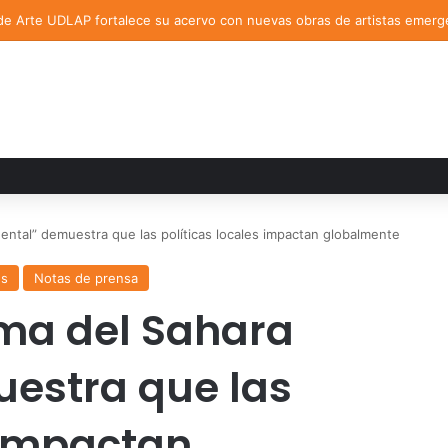
de Arte UDLAP fortalece su acervo con nuevas obras de artistas emerg
idental” demuestra que las políticas locales impactan globalmente
es
Notas de prensa
lema del Sahara
estra que las
s impactan