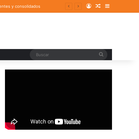
Log In
Random Article
Sidebar
entes y consolidados
Buscar