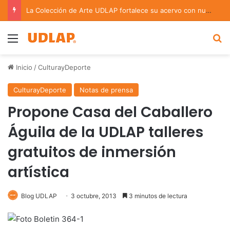
La Colección de Arte UDLAP fortalece su acervo con nuevas obras de artistas emergentes y consolidados
Menu
B
Inicio
/
CulturayDeporte
CulturayDeporte
Notas de prensa
Propone Casa del Caballero
Águila de la UDLAP talleres
gratuitos de inmersión
artística
Blog UDLAP
3 octubre, 2013
3 minutos de lectura