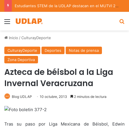
Estudiantes STEM de la UDLAP destacan en el MUTVI 2026
Menu
B
Inicio
/
CulturayDeporte
CulturayDeporte
Deportes
Notas de prensa
Zona Deportiva
Azteca de béisbol a la Liga
Invernal Veracruzana
Blog UDLAP
10 octubre, 2013
2 minutos de lectura
Tras su paso por Liga Mexicana de Béisbol, Edwin