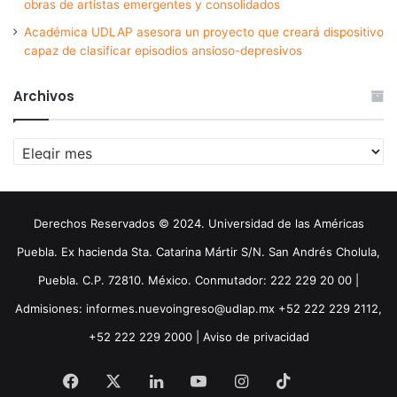
obras de artistas emergentes y consolidados
Académica UDLAP asesora un proyecto que creará dispositivo
capaz de clasificar episodios ansioso-depresivos
Archivos
Archivos
Derechos Reservados © 2024. Universidad de las Américas
Puebla. Ex hacienda Sta. Catarina Mártir S/N. San Andrés Cholula,
Puebla. C.P. 72810. México. Conmutador: 222 229 20 00 |
Admisiones: informes.nuevoingreso@udlap.mx +52 222 229 2112,
+52 222 229 2000 |
Aviso de privacidad
Facebook
X
LinkedIn
YouTube
Instagram
TikTok
Threa