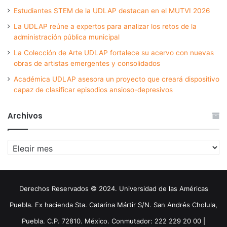
Estudiantes STEM de la UDLAP destacan en el MUTVI 2026
La UDLAP reúne a expertos para analizar los retos de la
administración pública municipal
La Colección de Arte UDLAP fortalece su acervo con nuevas
obras de artistas emergentes y consolidados
Académica UDLAP asesora un proyecto que creará dispositivo
capaz de clasificar episodios ansioso-depresivos
Archivos
Archivos
Derechos Reservados © 2024. Universidad de las Américas
Puebla. Ex hacienda Sta. Catarina Mártir S/N. San Andrés Cholula,
Puebla. C.P. 72810. México. Conmutador: 222 229 20 00 |