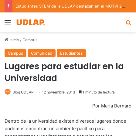
Estudiantes STEM de la UDLAP destacan en el MUTVI 2026
Menu
B
Inicio
/
Campus
Campus
Comunidad
Estudiantes
Lugares para estudiar en la
Universidad
Blog UDLAP
12 noviembre, 2013
1 minuto de lectura
Por María Bernard
Dentro de la universidad existen diversos lugares donde
podemos encontrar un ambiente pacífico para