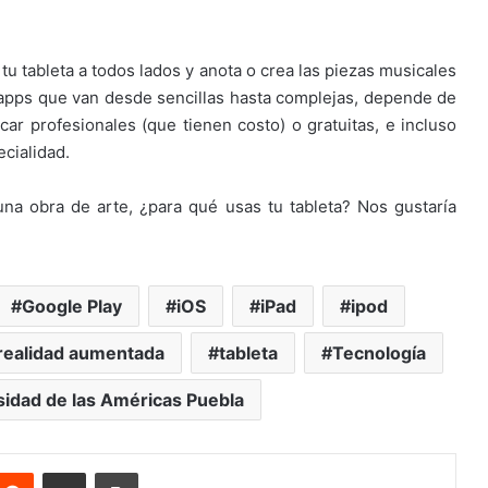
a tu tableta a todos lados y anota o crea las piezas musicales
apps que van desde sencillas hasta complejas, depende de
ar profesionales (que tienen costo) o gratuitas, e incluso
cialidad.
una obra de arte, ¿para qué usas tu tableta? Nos gustaría
Google Play
iOS
iPad
ipod
realidad aumentada
tableta
Tecnología
sidad de las Américas Puebla
nterest
Reddit
Share via Email
Print