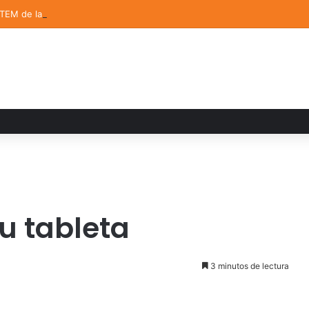
STEM de la UDLAP destacan en el MUTVI 2026
u tableta
3 minutos de lectura