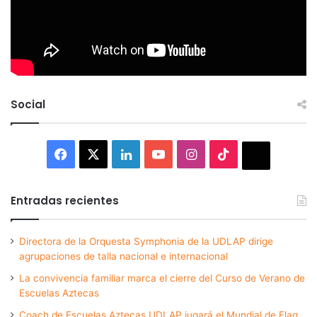
Social
Facebook
X
LinkedIn
YouTube
Instagram
TikTok
Thread
Entradas recientes
Directora de la Orquesta Symphonia de la UDLAP dirige
agrupaciones de talla nacional e internacional
La convivencia familiar marca el cierre del Curso de Verano de
Escuelas Aztecas
Coach de Escuelas Aztecas UDLAP jugará el Mundial de Flag