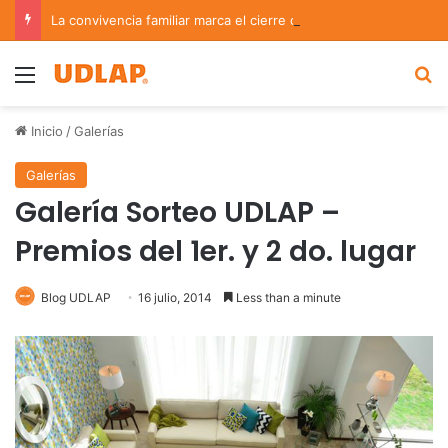
La convivencia familiar marca el cierre del Curso de Verano de Escuelas Aztecas
Menu
B
Inicio
/
Galerías
Galerías
Galería Sorteo UDLAP –
Premios del 1er. y 2 do. lugar
Blog UDLAP
16 julio, 2014
Less than a minute