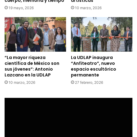
cuerpo, memoria y tiempo
artísticas
19 mayo, 2026
10 marzo, 2026
“La mayor riqueza
La UDLAP inaugura
científica de México son
“Anfiteatro”, nuevo
sus jóvenes”: Antonio
espacio escultórico
Lazcano en la UDLAP
permanente
10 marzo, 2026
27 febrero, 2026