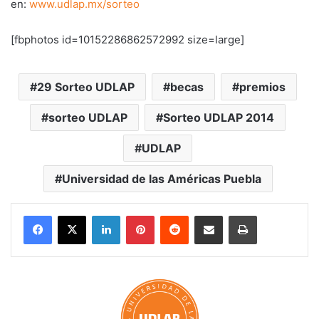
en:
www.udlap.mx/sorteo
[fbphotos id=10152286862572992 size=large]
29 Sorteo UDLAP
becas
premios
sorteo UDLAP
Sorteo UDLAP 2014
UDLAP
Universidad de las Américas Puebla
LinkedIn
Pinterest
Reddit
Share via Email
Print