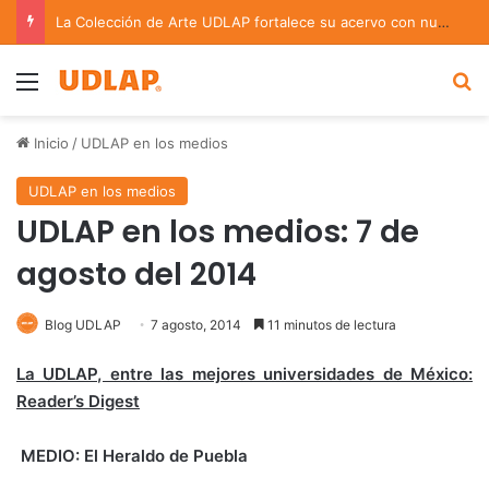
Académica UDLAP asesora un proyecto que creará dispositivo capaz de clasificar episodios ansioso-depresivos
Menu
B
Inicio
/
UDLAP en los medios
UDLAP en los medios
UDLAP en los medios: 7 de
agosto del 2014
Blog UDLAP
7 agosto, 2014
11 minutos de lectura
La UDLAP, entre las mejores universidades de México:
Reader’s Digest
MEDIO: El Heraldo de Puebla