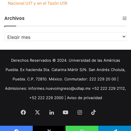
Nacional U17 y en el Tazón U19
Archivos
Archivos
Derechos Reservados © 2024. Universidad de las Américas
Puebla. Ex hacienda Sta. Catarina Mártir S/N. San Andrés Cholula,
Puebla. C.P. 72810. México. Conmutador: 222 229 20 00 |
Admisiones: informes.nuevoingreso@udlap.mx +52 222 229 2112,
+52 222 229 2000 |
Aviso de privacidad
Facebook
X
LinkedIn
YouTube
Instagram
TikTok
Threa