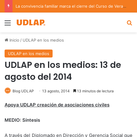
Coach de Escuelas Aztecas UDLAP jugará el Mundial de Flag Football en Alemania
Menu
B
Inicio
/
UDLAP en los medios
UDLAP en los medios
UDLAP en los medios: 13 de
agosto del 2014
Blog UDLAP
13 agosto, 2014
13 minutos de lectura
Apoya UDLAP creación de asociaciones civiles
MEDIO: Síntesis
A través del Diplomado en Dirección y Gerencia Social que