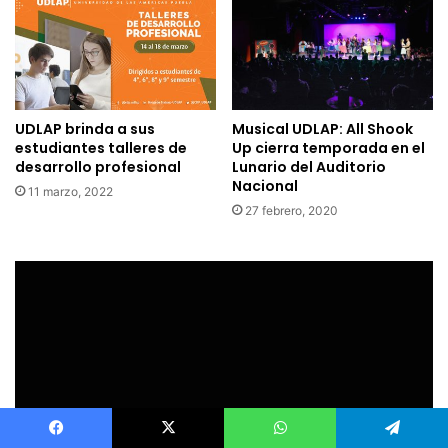
UDLAP brinda a sus
Musical UDLAP: All Shook
estudiantes talleres de
Up cierra temporada en el
desarrollo profesional
Lunario del Auditorio
Nacional
11 marzo, 2022
27 febrero, 2020
Facebook
X
WhatsApp
Telegram