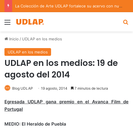
La Colección de Arte UDLAP fortalece su acervo con nuevas obras de artistas emergentes y consolidados
Menu
B
Inicio
/
UDLAP en los medios
UDLAP en los medios
UDLAP en los medios: 19 de
agosto del 2014
Blog UDLAP
19 agosto, 2014
7 minutos de lectura
Egresada UDLAP gana premio en el Avanca Film de
Portugal
MEDIO: El Heraldo de Puebla