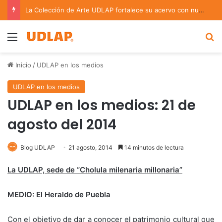
Académica UDLAP asesora un proyecto que creará dispositivo capaz de clasificar episodios ansioso-depresivos
Menu
B
Inicio
/
UDLAP en los medios
UDLAP en los medios
UDLAP en los medios: 21 de
agosto del 2014
Blog UDLAP
21 agosto, 2014
14 minutos de lectura
La UDLAP, sede de “Cholula milenaria millonaria”
MEDIO: El Heraldo de Puebla
Con el objetivo de dar a conocer el patrimonio cultural que