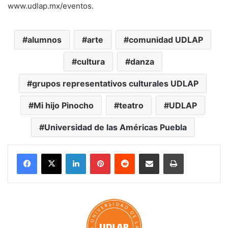
www.udlap.mx/eventos.
alumnos
arte
comunidad UDLAP
cultura
danza
grupos representativos culturales UDLAP
Mi hijo Pinocho
teatro
UDLAP
Universidad de las Américas Puebla
LinkedIn
Pinterest
Reddit
Share via Email
Print