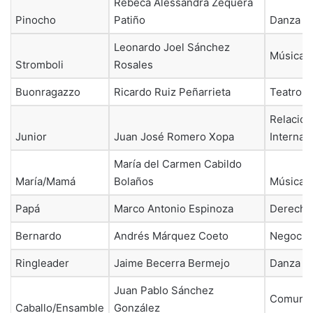
Rebeca Alessandra Zequera
Pinocho
Patiño
Danza
Leonardo Joel Sánchez
Música
Stromboli
Rosales
Buonragazzo
Ricardo Ruiz Peñarrieta
Teatro
Relacio
Junior
Juan José Romero Xopa
Internac
María del Carmen Cabildo
María/Mamá
Bolaños
Música
Papá
Marco Antonio Espinoza
Derecho
Bernardo
Andrés Márquez Coeto
Negocio
Ringleader
Jaime Becerra Bermejo
Danza
Juan Pablo Sánchez
Comunic
Caballo/Ensamble
González