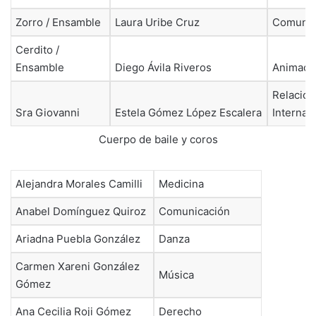
Zorro / Ensamble
Laura Uribe Cruz
Comunic
Cerdito /
Ensamble
Diego Ávila Riveros
Animació
Relacio
Sra Giovanni
Estela Gómez López Escalera
Internac
Cuerpo de baile y coros
Alejandra Morales Camilli
Medicina
Anabel Domínguez Quiroz
Comunicación
Ariadna Puebla González
Danza
Carmen Xareni González
Música
Gómez
Ana Cecilia Roji Gómez
Derecho