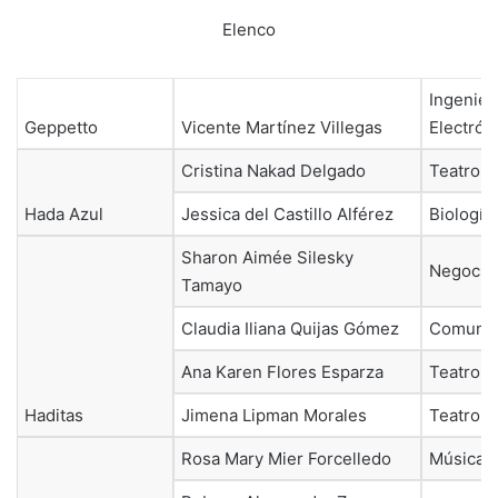
Elenco
Ingenier
Geppetto
Vicente Martínez Villegas
Electrón
Cristina Nakad Delgado
Teatro
Hada Azul
Jessica del Castillo Alférez
Biología
Sharon Aimée Silesky
Negocio
Tamayo
Claudia Iliana Quijas Gómez
Comunic
Ana Karen Flores Esparza
Teatro
Haditas
Jimena Lipman Morales
Teatro
Rosa Mary Mier Forcelledo
Música