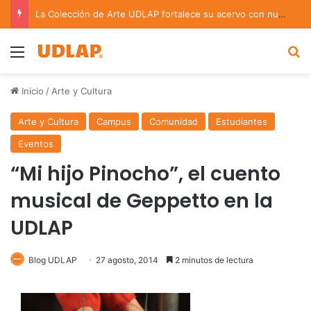
La Colección de Arte UDLAP fortalece su acervo con nuevas obras de artistas emergentes y consolidados
Menu
B
Inicio
/
Arte y Cultura
Arte y Cultura
Campus
Comunidad
Estudiantes
Eventos
“Mi hijo Pinocho”, el cuento
musical de Geppetto en la
UDLAP
Blog UDLAP
27 agosto, 2014
2 minutos de lectura