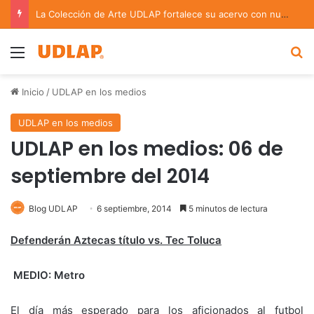
La Colección de Arte UDLAP fortalece su acervo con nuevas obras de artistas emergentes y consolidados
Menu
B
Inicio
/
UDLAP en los medios
UDLAP en los medios
UDLAP en los medios: 06 de
septiembre del 2014
Blog UDLAP
6 septiembre, 2014
5 minutos de lectura
Defenderán Aztecas título vs. Tec Toluca
MEDIO: Metro
El día más esperado para los aficionados al futbol