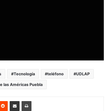
s
Tecnología
teléfono
UDLAP
e las Américas Puebla
nterest
Reddit
Share via Email
Print