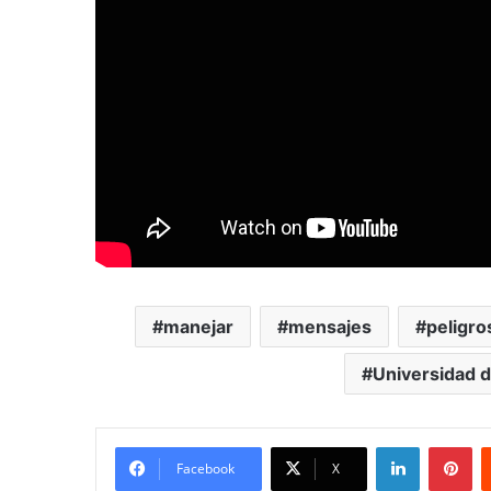
manejar
mensajes
peligro
Universidad d
LinkedIn
Pi
Facebook
X