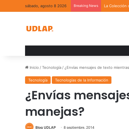
sábado, agosto 8 2026
Breaking News
La Colección 
Inicio
/
Tecnología
/
¿Envías mensajes de texto mientra
Tecnología
Tecnologías de la Información
¿Envías mensajes
manejas?
Blog UDLAP
8 septiembre, 2014