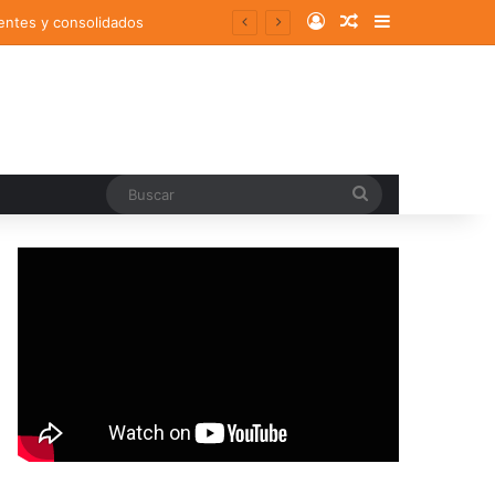
Log In
Random Article
Sidebar
entes y consolidados
Buscar