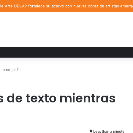
de Arte UDLAP fortalece su acervo con nuevas obras de artistas emerg
s manejas?
 de texto mientras
Less than a minute